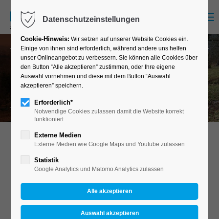
Menu
Datenschutzeinstellungen
Cookie-Hinweis:
Wir setzen auf unserer Website Cookies ein.
Einige von ihnen sind erforderlich, während andere uns helfen
unser Onlineangebot zu verbessern. Sie können alle Cookies über
den Button “Alle akzeptieren” zustimmen, oder Ihre eigene
Projekte
Auswahl vornehmen und diese mit dem Button “Auswahl
Aktuelle Projekte und Dienstleistungen.
akzeptieren” speichern.
Erforderlich*
Notwendige Cookies zulassen damit die Website korrekt
funktioniert
Externe Medien
Externe Medien wie Google Maps und Youtube zulassen
Statistik
Google Analytics und Matomo Analytics zulassen
Über uns
Die Firma “Rudolf Raidt Zimmerei & Stocherkahnbau”